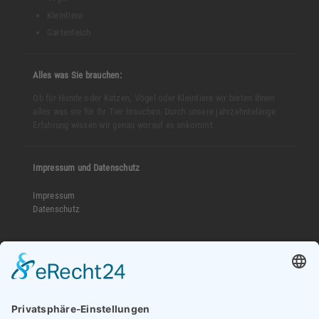
Kleintiere
Gartenteich
Alles was Sie brauchen:
Ob für Hunde oder Katzen, Vögel oder Kleintiere wir bieten Ihnen
alles was sie für Ihr Tier brauchen. Durch unsere jahrzehntelange
Erfahrung wissen wir genau worauf es ankommt.
Impressum und Datenschutz
Impressum
Datenschutz
Kontakt:
Adresse:
Buschgrundstraße 29
45894 Gelsenkirchen