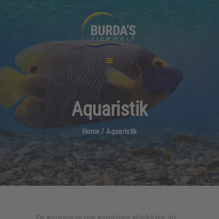
HOME
AQUARISTIK
GARTENTEICH
TIERE
KATZEN
HUNDE
Aquaristik
NACHHALTIGKEIT
GALERIE
Home
Aquaristik
REFERENZEN
KONTAKT
FREIE STELLEN
Ein Aquarium ist eine wunderbare Möglichkeit, die